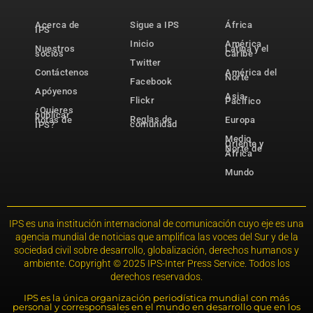
Acerca de
Sigue a IPS
África
IPS
Inicio
América
Nuestros
Latina y el
socios
Caribe
Twitter
Contáctenos
América del
Norte
Facebook
Apóyenos
Asia-
Flickr
Pacífico
¿Quieres
publicar
Reglas de
notas de
Europa
comunidad
IPS?
Medio
Oriente y
Norte de
África
Mundo
IPS es una institución internacional de comunicación cuyo eje es una
agencia mundial de noticias que amplifica las voces del Sur y de la
sociedad civil sobre desarrollo, globalización, derechos humanos y
ambiente. Copyright © 2025 IPS-Inter Press Service. Todos los
derechos reservados.
IPS es la única organización periodística mundial con más
personal y corresponsales en el mundo en desarrollo que en los