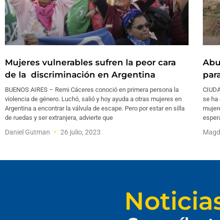
Mujeres vulnerables sufren la peor cara
Abu
de la discriminación en Argentina
par
BUENOS AIRES – Remi Cáceres conoció en primera persona la
CIUDA
violencia de género. Luchó, salió y hoy ayuda a otras mujeres en
se ha 
Argentina a encontrar la válvula de escape. Pero por estar en silla
mujere
de ruedas y ser extranjera, advierte que
espera
Daniel Gutman
26 julio, 2023
Magda
Noticia