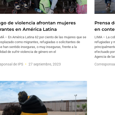
sgo de violencia afrontan mujeres
Prensa d
rantes en América Latina
en conte
Á – En América Latina 62 por ciento de las mujeres que se
LIMA – La cob
esplazado como migrantes, refugiadas o solicitantes de
refugiadas y 
se han sentido inseguras, o muy inseguras, frente a la
principalment
lidad de sufrir violencia de género en el
efectuado por 
Agencia de la
sponsal de IPS
27 septiembre, 2023
Corresponsa