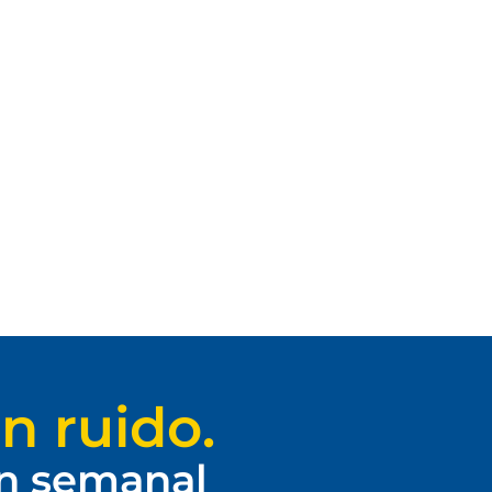
n ruido.
ín semanal