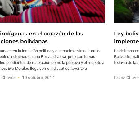
 indígenas en el corazón de las
Ley boliv
cciones bolivianas
impleme
ances en la inclusión política y el renacimiento cultural de
La defensa de 
eblos indígenas en una Bolivia diversa, pero con temas
Bolivia formal
les pendientes de resolución como la pobreza y el respeto a
todavía de las
orios, Evo Morales llega como indiscutido favorito a
z Chávez
10 octubre, 2014
Franz Cháv