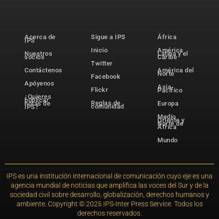
Acerca de
Sigue a IPS
África
IPS
Inicio
América
Nuestros
Latina y el
socios
Caribe
Twitter
Contáctenos
América del
Norte
Facebook
Apóyenos
Asia-
Flickr
Pacífico
¿Quieres
publicar
Reglas de
notas de
Europa
comunidad
IPS?
Medio
Oriente y
Norte de
África
Mundo
IPS es una institución internacional de comunicación cuyo eje es una
agencia mundial de noticias que amplifica las voces del Sur y de la
sociedad civil sobre desarrollo, globalización, derechos humanos y
ambiente. Copyright © 2025 IPS-Inter Press Service. Todos los
derechos reservados.