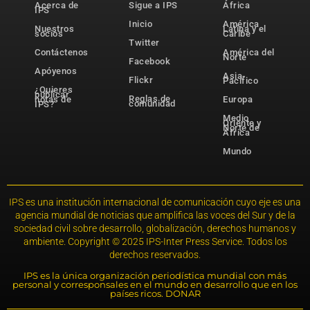
Acerca de
Sigue a IPS
África
IPS
Inicio
América
Nuestros
Latina y el
socios
Caribe
Twitter
Contáctenos
América del
Norte
Facebook
Apóyenos
Asia-
Flickr
Pacífico
¿Quieres
publicar
Reglas de
notas de
Europa
comunidad
IPS?
Medio
Oriente y
Norte de
África
Mundo
IPS es una institución internacional de comunicación cuyo eje es una
agencia mundial de noticias que amplifica las voces del Sur y de la
sociedad civil sobre desarrollo, globalización, derechos humanos y
ambiente. Copyright © 2025 IPS-Inter Press Service. Todos los
derechos reservados.
IPS es la única organización periodística mundial con más
personal y corresponsales en el mundo en desarrollo que en los
países ricos. DONAR