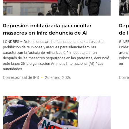
Represión militarizada para ocultar
Rep
masacres en Irán: denuncia de AI
de 
LONDRES – Detenciones arbitrarias, desapariciones forzadas,
GINEB
prohibición de reuniones y ataques para silenciar familias
Unidas
caracterizan la “asfixiante militarización” impuesta en Irán
avanza
después de las masacres perpetradas en las protestas, denunció
coloca
este lunes 26 la organización Amnistía Internacional (AI). “Las
en
autoridades
Corresponsal de IPS
26 enero, 2026
Corre