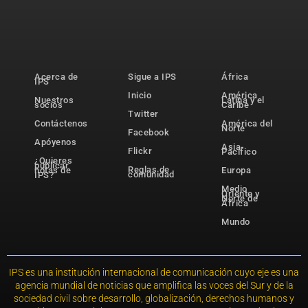
Acerca de
Sigue a IPS
África
IPS
Inicio
América
Nuestros
Latina y el
socios
Caribe
Twitter
Contáctenos
América del
Norte
Facebook
Apóyenos
Asia-
Flickr
Pacífico
¿Quieres
publicar
Reglas de
notas de
Europa
comunidad
IPS?
Medio
Oriente y
Norte de
África
Mundo
IPS es una institución internacional de comunicación cuyo eje es una
agencia mundial de noticias que amplifica las voces del Sur y de la
sociedad civil sobre desarrollo, globalización, derechos humanos y