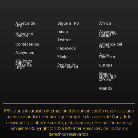
Acerca de
Sigue a IPS
África
IPS
Inicio
América
Nuestros
Latina y el
socios
Caribe
Twitter
Contáctenos
América del
Norte
Facebook
Apóyenos
Asia-
Flickr
Pacífico
¿Quieres
publicar
Reglas de
notas de
Europa
comunidad
IPS?
Medio
Oriente y
Norte de
África
Mundo
IPS es una institución internacional de comunicación cuyo eje es una
agencia mundial de noticias que amplifica las voces del Sur y de la
sociedad civil sobre desarrollo, globalización, derechos humanos y
ambiente. Copyright © 2025 IPS-Inter Press Service. Todos los
derechos reservados.