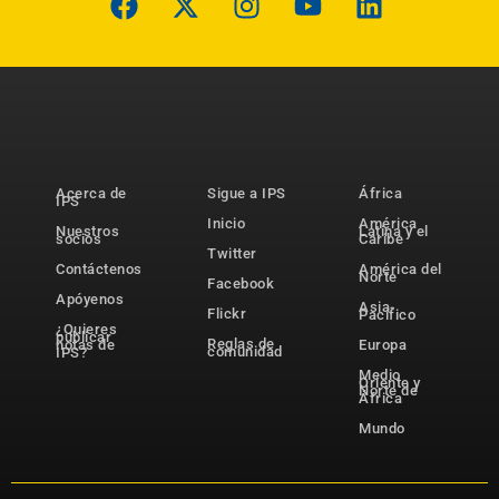
Acerca de
Sigue a IPS
África
IPS
Inicio
América
Nuestros
Latina y el
socios
Caribe
Twitter
Contáctenos
América del
Norte
Facebook
Apóyenos
Asia-
Flickr
Pacífico
¿Quieres
publicar
Reglas de
notas de
Europa
comunidad
IPS?
Medio
Oriente y
Norte de
África
Mundo