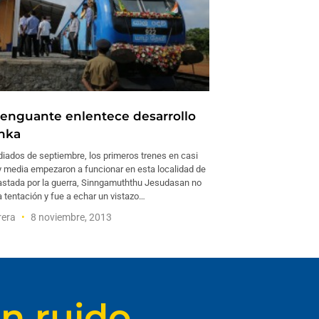
nguante enlentece desarrollo
anka
iados de septiembre, los primeros trenes en casi
 media empezaron a funcionar en esta localidad de
astada por la guerra, Sinngamuththu Jesudasan no
la tentación y fue a echar un vistazo…
rera
8 noviembre, 2013
n ruido.