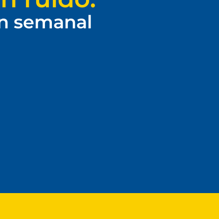
ín semanal