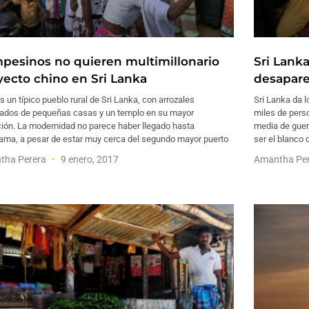
pesinos no quieren multimillonario
Sri Lanka
yecto chino en Sri Lanka
desapare
s un típico pueblo rural de Sri Lanka, con arrozales
Sri Lanka da l
cados de pequeñas casas y un templo en su mayor
miles de pers
ción. La modernidad no parece haber llegado hasta
media de guerr
ama, a pesar de estar muy cerca del segundo mayor puerto
ser el blanco 
tha Perera
9 enero, 2017
Amantha Pe