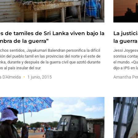
s de tamiles de Sri Lanka viven bajo la
La justic
mbra de la guerra”
la guerra
hos sentidos, Jayakumari Balendran personifica la difícil
Jessi Joygesw
ión del pueblo tamil en las provincias del norte y el este de
sonrisa conta
nka, durante y después de la guerra civil que azotó durante
el mundo. «Qui
s al país insular del sur
dijo a IPS en l
a D'Almeida
1 junio, 2015
Amantha Pe