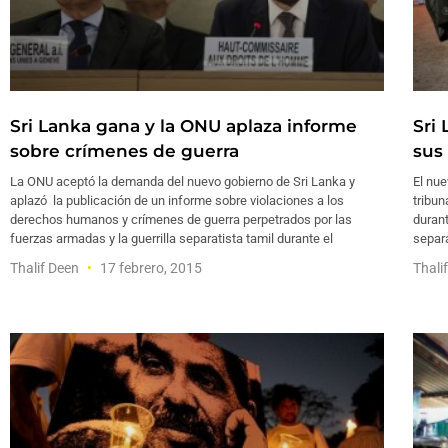
Sri Lanka gana y la ONU aplaza informe
Sri
sobre crímenes de guerra
sus
La ONU aceptó la demanda del nuevo gobierno de Sri Lanka y
El nue
aplazó la publicación de un informe sobre violaciones a los
tribun
derechos humanos y crímenes de guerra perpetrados por las
durant
fuerzas armadas y la guerrilla separatista tamil durante el
separa
Thalif Deen
17 febrero, 2015
Thali