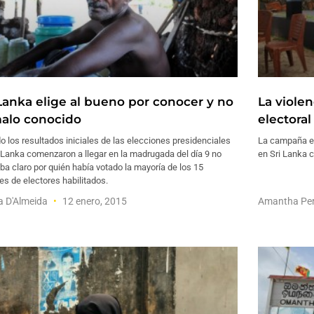
 Lanka elige al bueno por conocer y no
La violen
malo conocido
electoral
 los resultados iniciales de las elecciones presidenciales
La campaña el
 Lanka comenzaron a llegar en la madrugada del día 9 no
en Sri Lanka c
a claro por quién había votado la mayoría de los 15
es de electores habilitados.
a D'Almeida
12 enero, 2015
Amantha Pe