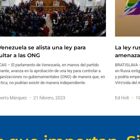
Venezuela se alista una ley para
La ley r
ultar a las ONG
amenaza 
AS – El parlamento de Venezuela, en manos del partido
BRATISLAVA –
ante, avanza en la aprobación de una ley para controlar a
en Rusia esti
rganizaciones no gubernamentales (ONG) de manera que, en
y podría empe
ctica, no podrían existir de manera independiente.
VIH/sida del 
erto Márquez
21 febrero, 2023
Ed Holt
19