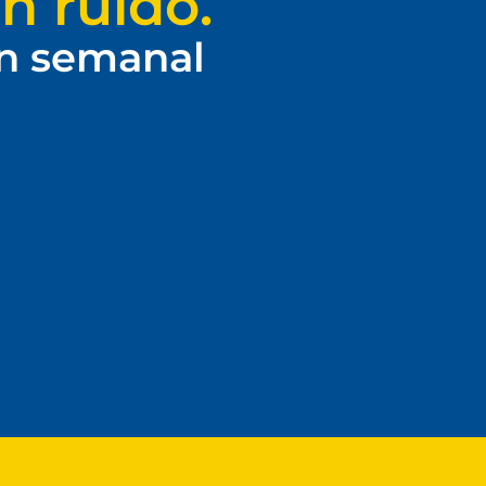
n ruido.
ín semanal