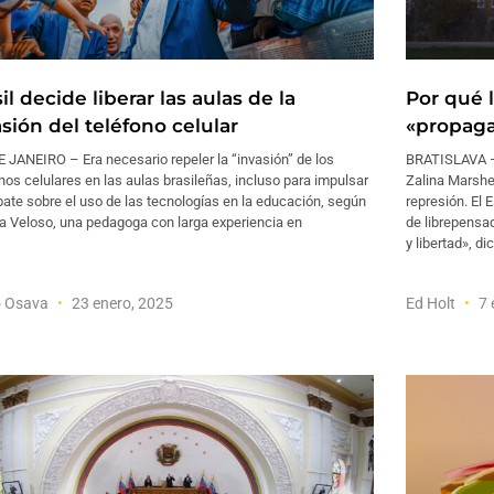
il decide liberar las aulas de la
Por qué l
sión del teléfono celular
«propaga
 JANEIRO – Era necesario repeler la “invasión” de los
BRATISLAVA –
nos celulares en las aulas brasileñas, incluso para impulsar
Zalina Marshe
ate sobre el uso de las tecnologías en la educación, según
represión. El 
a Veloso, una pedagoga con larga experiencia en
de librepensad
y libertad», di
o Osava
23 enero, 2025
Ed Holt
7 