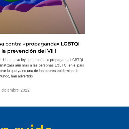
usa contra «propaganda» LGBTQI
la prevención del VIH
 Una nueva ley que prohíbe la propaganda LGBTQI
gmatizará aún más a las personas LGBTQI en el país
orar lo que ya es una de las peores epidemias de
mundo, han advertido
 diciembre, 2022