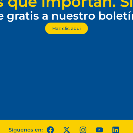
s que importan. Si
e gratis a nuestro bolet
Haz clic aquí
Síguenos en: