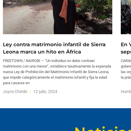
Ley contra matrimonio infantil de Sierra
En 
Leona marca un hito en África
sep
FREETOWN / NAIROBI – “Un individuo no debe contraer
CARAC
matrimonio con una menor”, establece taxativamente la esperada
gobern
nueva Ley de Prohibición del Matrimonio Infantil de Sierra Leona,
las o
que impide categóricamente el matrimonio infantil y fija la edad
la prá
para casarse en
Joyce Chimbi
12 julio, 2024
Humb