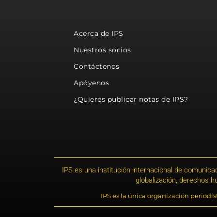
Acerca de IPS
Nuestros socios
Contáctenos
Apóyenos
¿Quieres publicar notas de IPS?
IPS es una institución internacional de comunicac
globalización, derechos 
IPS es la única organización periodí