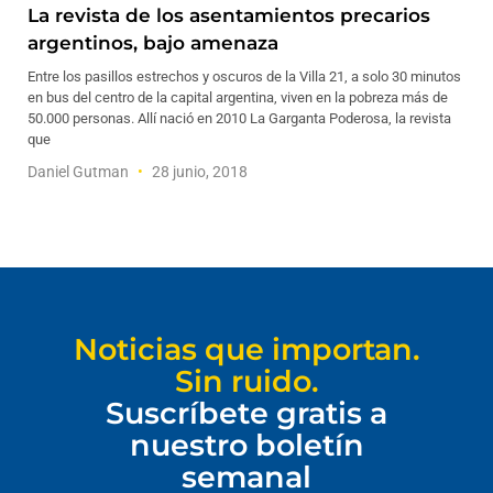
La revista de los asentamientos precarios
argentinos, bajo amenaza
Entre los pasillos estrechos y oscuros de la Villa 21, a solo 30 minutos
en bus del centro de la capital argentina, viven en la pobreza más de
50.000 personas. Allí nació en 2010 La Garganta Poderosa, la revista
que
Daniel Gutman
28 junio, 2018
Noticias que importan.
Sin ruido.
Suscríbete gratis a
nuestro boletín
semanal