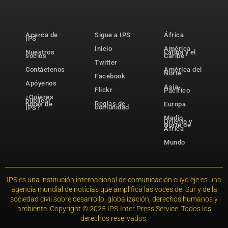
Acerca de
Sigue a IPS
África
IPS
Inicio
América
Nuestros
Latina y el
socios
Caribe
Twitter
Contáctenos
América del
Norte
Facebook
Apóyenos
Asia-
Flickr
Pacífico
¿Quieres
publicar
Reglas de
notas de
Europa
comunidad
IPS?
Medio
Oriente y
Norte de
África
Mundo
IPS es una institución internacional de comunicación cuyo eje es una
agencia mundial de noticias que amplifica las voces del Sur y de la
sociedad civil sobre desarrollo, globalización, derechos humanos y
ambiente. Copyright © 2025 IPS-Inter Press Service. Todos los
derechos reservados.