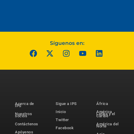
Síguenos en:
Acerca de
Sigue a IPS
África
IPS
Inicio
América
Nuestros
Latina y el
socios
Caribe
Twitter
Contáctenos
América del
Norte
Facebook
Apóyenos