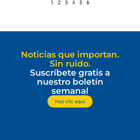
1
2
3
4
5
6
Noticias que importan.
Sin ruido.
Suscríbete gratis a
nuestro boletín
semanal
Haz clic aquí