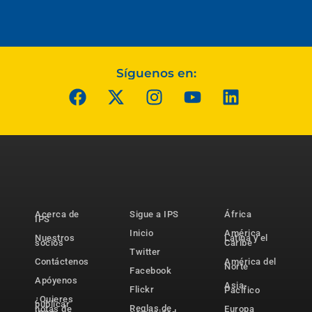
Síguenos en:
Acerca de
Sigue a IPS
África
IPS
Inicio
América
Nuestros
Latina y el
socios
Caribe
Twitter
Contáctenos
América del
Norte
Facebook
Apóyenos
Asia-
Flickr
Pacífico
¿Quieres
publicar
Reglas de
notas de
Europa