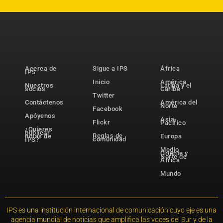
Acerca de
Sigue a IPS
África
IPS
Inicio
América
Nuestros
Latina y el
socios
Caribe
Twitter
Contáctenos
América del
Norte
Facebook
Apóyenos
Asia-
Flickr
Pacífico
¿Quieres
publicar
Reglas de
notas de
Europa
comunidad
IPS?
Medio
Oriente y
Norte de
África
Mundo
IPS es una institución internacional de comunicación cuyo eje es una
agencia mundial de noticias que amplifica las voces del Sur y de la