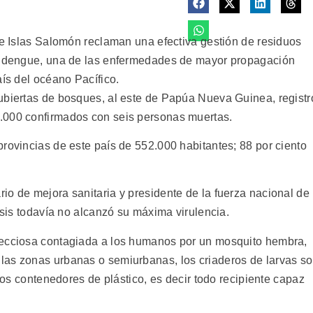
de Islas Salomón reclaman una efectiva gestión de residuos
de dengue, una de las enfermedades de mayor propagación
aís del océano Pacífico.
ubiertas de bosques, al este de Papúa Nueva Guinea, registr
.000 confirmados con seis personas muertas.
rovincias de este país de 552.000 habitantes; 88 por ciento
io de mejora sanitaria y presidente de la fuerza nacional de
risis todavía no alcanzó su máxima virulencia.
fecciosa contagiada a los humanos por un mosquito hembra,
las zonas urbanas o semiurbanas, los criaderos de larvas s
 los contenedores de plástico, es decir todo recipiente capaz