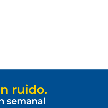
n ruido.
ín semanal