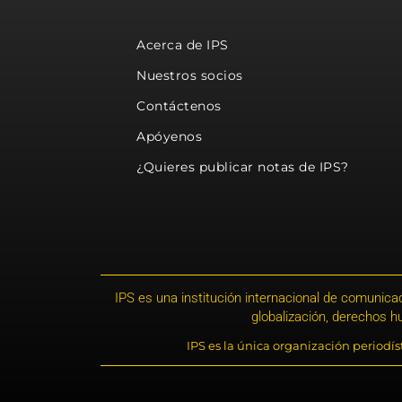
Acerca de IPS
Nuestros socios
Contáctenos
Apóyenos
¿Quieres publicar notas de IPS?
IPS es una institución internacional de comunicac
globalización, derechos 
IPS es la única organización periodí