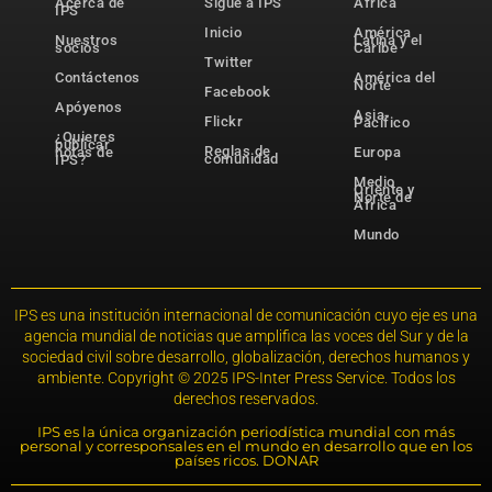
Acerca de
Sigue a IPS
África
IPS
Inicio
América
Nuestros
Latina y el
socios
Caribe
Twitter
Contáctenos
América del
Norte
Facebook
Apóyenos
Asia-
Flickr
Pacífico
¿Quieres
publicar
Reglas de
notas de
Europa
comunidad
IPS?
Medio
Oriente y
Norte de
África
Mundo
IPS es una institución internacional de comunicación cuyo eje es una
agencia mundial de noticias que amplifica las voces del Sur y de la
sociedad civil sobre desarrollo, globalización, derechos humanos y
ambiente. Copyright © 2025 IPS-Inter Press Service. Todos los
derechos reservados.
IPS es la única organización periodística mundial con más
personal y corresponsales en el mundo en desarrollo que en los
países ricos. DONAR