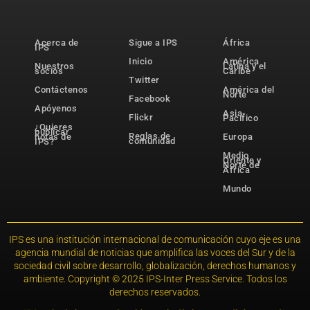
Acerca de
Sigue a IPS
África
IPS
Inicio
América
Nuestros
Latina y el
socios
Caribe
Twitter
Contáctenos
América del
Norte
Facebook
Apóyenos
Asia-
Flickr
Pacífico
¿Quieres
publicar
Reglas de
notas de
Europa
comunidad
IPS?
Medio
Oriente y
Norte de
África
Mundo
IPS es una institución internacional de comunicación cuyo eje es una
agencia mundial de noticias que amplifica las voces del Sur y de la
sociedad civil sobre desarrollo, globalización, derechos humanos y
ambiente. Copyright © 2025 IPS-Inter Press Service. Todos los
derechos reservados.