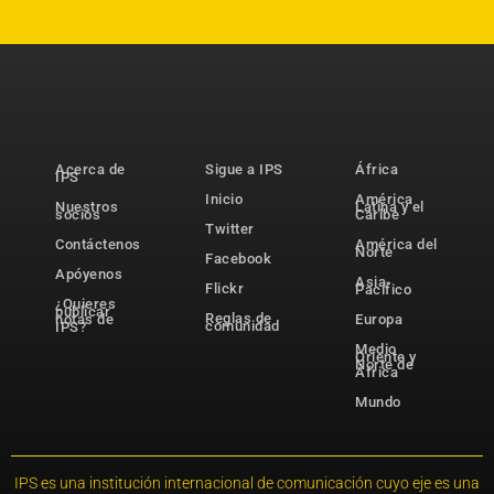
Acerca de
Sigue a IPS
África
IPS
Inicio
América
Nuestros
Latina y el
socios
Caribe
Twitter
Contáctenos
América del
Norte
Facebook
Apóyenos
Asia-
Flickr
Pacífico
¿Quieres
publicar
Reglas de
notas de
Europa
comunidad
IPS?
Medio
Oriente y
Norte de
África
Mundo
IPS es una institución internacional de comunicación cuyo eje es una