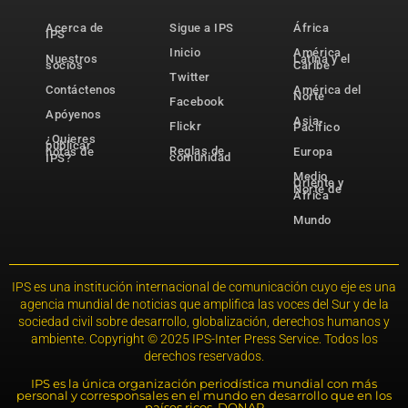
Acerca de
Sigue a IPS
África
IPS
Inicio
América
Nuestros
Latina y el
socios
Caribe
Twitter
Contáctenos
América del
Norte
Facebook
Apóyenos
Asia-
Flickr
Pacífico
¿Quieres
publicar
Reglas de
notas de
Europa
comunidad
IPS?
Medio
Oriente y
Norte de
África
Mundo
IPS es una institución internacional de comunicación cuyo eje es una
agencia mundial de noticias que amplifica las voces del Sur y de la
sociedad civil sobre desarrollo, globalización, derechos humanos y
ambiente. Copyright © 2025 IPS-Inter Press Service. Todos los
derechos reservados.
IPS es la única organización periodística mundial con más
personal y corresponsales en el mundo en desarrollo que en los
países ricos. DONAR