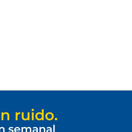
n ruido.
ín semanal