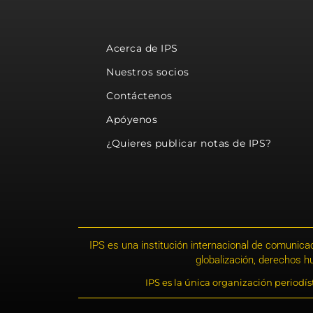
Acerca de IPS
Nuestros socios
Contáctenos
Apóyenos
¿Quieres publicar notas de IPS?
IPS es una institución internacional de comunicac
globalización, derechos 
IPS es la única organización periodí