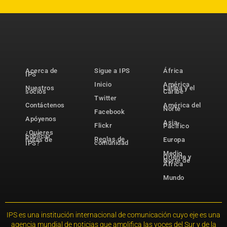
Acerca de
Sigue a IPS
África
IPS
Inicio
América
Nuestros
Latina y el
socios
Caribe
Twitter
Contáctenos
América del
Norte
Facebook
Apóyenos
Asia-
Flickr
Pacífico
¿Quieres
publicar
Reglas de
notas de
Europa
comunidad
IPS?
Medio
Oriente y
Norte de
África
Mundo
IPS es una institución internacional de comunicación cuyo eje es una
agencia mundial de noticias que amplifica las voces del Sur y de la