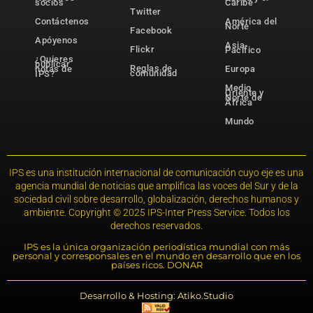
socios
Caribe
Twitter
Contáctenos
América del
Norte
Facebook
Apóyenos
Asia-
Flickr
Pacífico
¿Quieres
publicar
Reglas de
notas de
Europa
comunidad
IPS?
Medio
Oriente y
Norte de
África
Mundo
IPS es una institución internacional de comunicación cuyo eje es una
agencia mundial de noticias que amplifica las voces del Sur y de la
sociedad civil sobre desarrollo, globalización, derechos humanos y
ambiente. Copyright © 2025 IPS-Inter Press Service. Todos los
derechos reservados.
IPS es la única organización periodística mundial con más
personal y corresponsales en el mundo en desarrollo que en los
países ricos. DONAR
Desarrollo & Hosting: Atiko.Studio