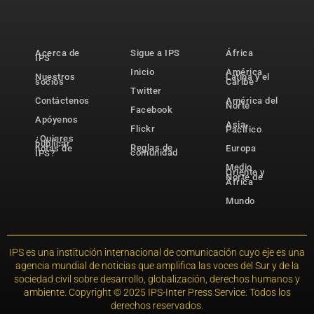
Acerca de
Sigue a IPS
África
IPS
Inicio
América
Nuestros
Latina y el
socios
Caribe
Twitter
Contáctenos
América del
Norte
Facebook
Apóyenos
Asia-
Flickr
Pacífico
¿Quieres
publicar
Reglas de
notas de
Europa
comunidad
IPS?
Medio
Oriente y
Norte de
África
Mundo
IPS es una institución internacional de comunicación cuyo eje es una
agencia mundial de noticias que amplifica las voces del Sur y de la
sociedad civil sobre desarrollo, globalización, derechos humanos y
ambiente. Copyright © 2025 IPS-Inter Press Service. Todos los
derechos reservados.