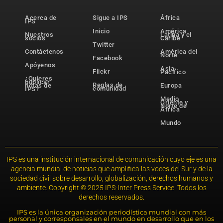
Acerca de
Sigue a IPS
África
IPS
Inicio
América
Nuestros
Latina y el
socios
Caribe
Twitter
Contáctenos
América del
Norte
Facebook
Apóyenos
Asia-
Flickr
Pacífico
¿Quieres
publicar
Reglas de
notas de
Europa
comunidad
IPS?
Medio
Oriente y
Norte de
África
Mundo
IPS es una institución internacional de comunicación cuyo eje es una
agencia mundial de noticias que amplifica las voces del Sur y de la
sociedad civil sobre desarrollo, globalización, derechos humanos y
ambiente. Copyright © 2025 IPS-Inter Press Service. Todos los
derechos reservados.
IPS es la única organización periodística mundial con más
personal y corresponsales en el mundo en desarrollo que en los