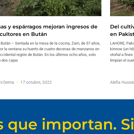
sas y espárragos mejoran ingresos de
Del cult
icultores en Bután
en Pakis
 Bután – Sentada en la mesa de la cocina, Zam, de 57 años,
LAHORE, Pakist
por la ventana su huerto de cuatro decenas de manzanos en
kinnow (un hib
ccidental región de Bután. En los últimos ocho años, solo
otoñal a fine
ó dos cajas
limpian el sue
mi Dema
17 octubre, 2022
Alefia Hussa
s que importan. Si