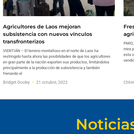
Agricultores de Laos mejoran
Fre
subsistencia con nuevos vínculos
agr
transfronterizos
PARO,
mira 
VIENTIÁN – El terreno montañoso en el norte de Laos ha
esta o
restringido hasta ahora las posibilidades de que los agricultores
vendi
en gran parte de la nación exporten sus productos, limitándolos
principalmente a la producción de subsistencia y también
frenando el
Bridget Dooley
21 octubre, 2022
Chhi
Noticia