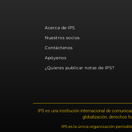
Acerca de IPS
Nuestros socios
Contáctenos
Apóyenos
¿Quieres publicar notas de IPS?
IPS es una institución internacional de comunicac
globalización, derechos 
IPS es la única organización periodí