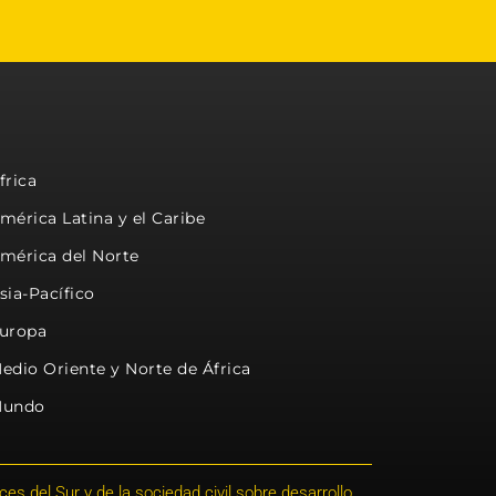
frica
mérica Latina y el Caribe
mérica del Norte
sia-Pacífico
uropa
edio Oriente y Norte de África
undo
s del Sur y de la sociedad civil sobre desarrollo,