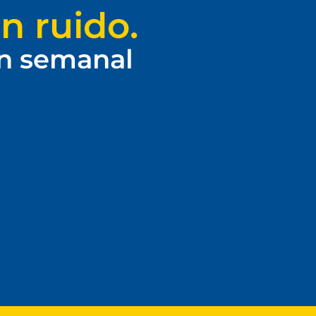
n ruido.
ín semanal