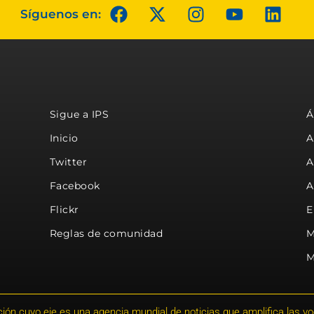
Síguenos en:
Sigue a IPS
Á
Inicio
A
Twitter
A
Facebook
A
Flickr
E
Reglas de comunidad
M
M
ión cuyo eje es una agencia mundial de noticias que amplifica las voce