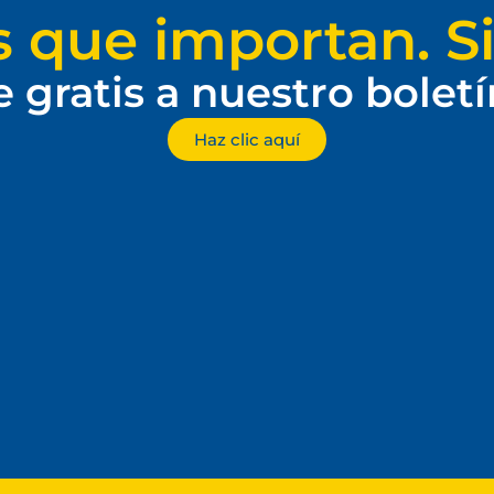
s que importan. Si
e gratis a nuestro bolet
Haz clic aquí