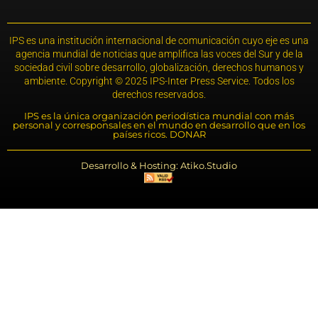
IPS es una institución internacional de comunicación cuyo eje es una
agencia mundial de noticias que amplifica las voces del Sur y de la
sociedad civil sobre desarrollo, globalización, derechos humanos y
ambiente. Copyright © 2025 IPS-Inter Press Service. Todos los
derechos reservados.
IPS es la única organización periodística mundial con más
personal y corresponsales en el mundo en desarrollo que en los
países ricos. DONAR
Desarrollo & Hosting: Atiko.Studio