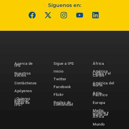
Síguenos en:
Acerca de
Sigue a IPS
África
IPS
Inicio
América
Nuestros
Latina y el
socios
Caribe
Twitter
Contáctenos
América del
Norte
Facebook
Apóyenos
Asia-
Flickr
Pacífico
¿Quieres
publicar
Reglas de
notas de
Europa
comunidad
IPS?
Medio
Oriente y
Norte de
África
Mundo