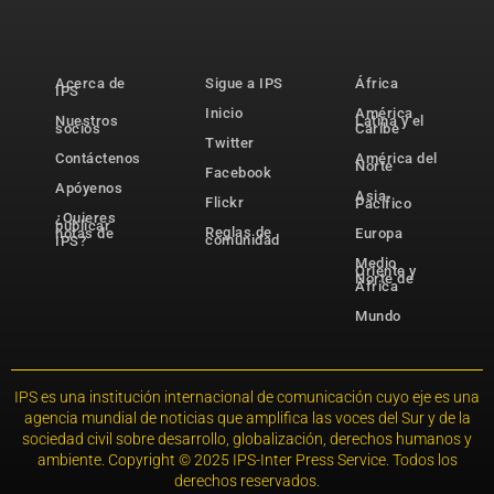
Acerca de
Sigue a IPS
África
IPS
Inicio
América
Nuestros
Latina y el
socios
Caribe
Twitter
Contáctenos
América del
Norte
Facebook
Apóyenos
Asia-
Flickr
Pacífico
¿Quieres
publicar
Reglas de
notas de
Europa
comunidad
IPS?
Medio
Oriente y
Norte de
África
Mundo
IPS es una institución internacional de comunicación cuyo eje es una
agencia mundial de noticias que amplifica las voces del Sur y de la
sociedad civil sobre desarrollo, globalización, derechos humanos y
ambiente. Copyright © 2025 IPS-Inter Press Service. Todos los
derechos reservados.