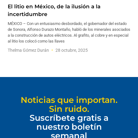
El litio en México, de la ilusión a la
incertidumbre
MÉXICO – Con un entusiasmo desbordado, el gobernador del estado
de Sonora, Alfonso Durazo Montaño, habló de los minerales asociados
a la construcción de autos eléctricos. Al grafito, al cobre y en especial
al litio los colocó como las llaves
Thelma Gómez Durán
28 octubre, 2025
Noticias que importan.
Sin ruido.
Suscríbete gratis a
nuestro boletín
semanal