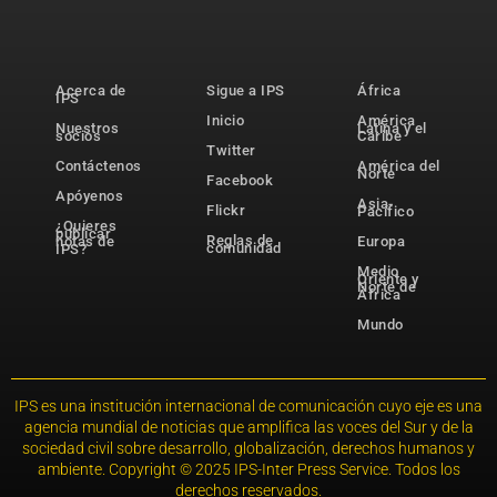
Acerca de
Sigue a IPS
África
IPS
Inicio
América
Nuestros
Latina y el
socios
Caribe
Twitter
Contáctenos
América del
Norte
Facebook
Apóyenos
Asia-
Flickr
Pacífico
¿Quieres
publicar
Reglas de
notas de
Europa
comunidad
IPS?
Medio
Oriente y
Norte de
África
Mundo
IPS es una institución internacional de comunicación cuyo eje es una
agencia mundial de noticias que amplifica las voces del Sur y de la
sociedad civil sobre desarrollo, globalización, derechos humanos y
ambiente. Copyright © 2025 IPS-Inter Press Service. Todos los
derechos reservados.