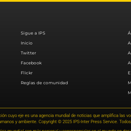
Sigue a IPS
Á
Inicio
A
Twitter
A
Facebook
A
Flickr
E
Reglas de comunidad
M
M
ión cuyo eje es una agencia mundial de noticias que amplifica las voce
humanos y ambiente. Copyright © 2025 IPS-Inter Press Service. Todos
stica mundial con más personal y corresponsales en el mundo en desa