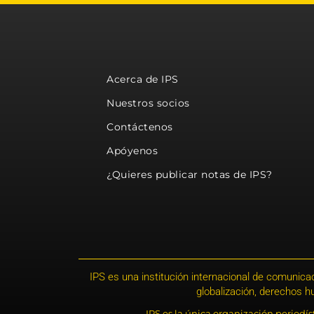
Acerca de IPS
Nuestros socios
Contáctenos
Apóyenos
¿Quieres publicar notas de IPS?
IPS es una institución internacional de comunicac
globalización, derechos 
IPS es la única organización periodí