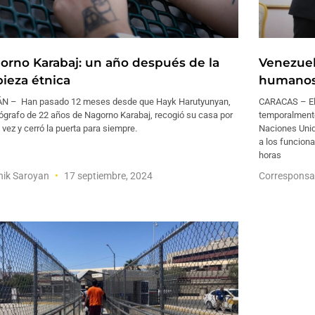
orno Karabaj: un año después de la
Venezuel
pieza étnica
humanos
N – Han pasado 12 meses desde que Hayk Harutyunyan,
CARACAS – El 
ógrafo de 22 años de Nagorno Karabaj, recogió su casa por
temporalmente 
 vez y cerró la puerta para siempre.
Naciones Unid
a los funciona
horas
nik Saroyan
17 septiembre, 2024
Corresponsa