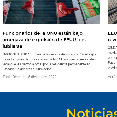
Funcionarios de la ONU están bajo
EEU
amenaza de expulsión de EEUU tras
rev
jubilarse
CIUDA
mexic
NACIONES UNIDAS – Desde la década de los años 70 del siglo
perso
pasado, miles de funcionarios de la ONU obtuvieron un estatus
Paso. 
legal que les permitía optar por la residencia permanente en
próxim
Estados Unidos tras su jubilación.
Thalif Deen
15 diciembre, 2023
Verón
Noticia