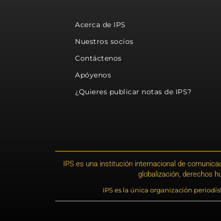
Acerca de IPS
Nuestros socios
Contáctenos
Apóyenos
¿Quieres publicar notas de IPS?
IPS es una institución internacional de comunicac
globalización, derechos 
IPS es la única organización periodí