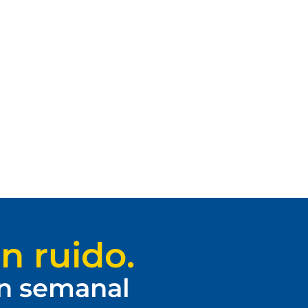
n ruido.
ín semanal