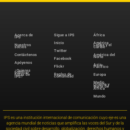
Acerca de
Sigue a IPS
África
IPS
Inicio
América
Nuestros
Latina y el
socios
Caribe
Twitter
Contáctenos
América del
Norte
Facebook
Apóyenos
Asia-
Flickr
Pacífico
¿Quieres
publicar
Reglas de
notas de
Europa
comunidad
IPS?
Medio
Oriente y
Norte de
África
Mundo
IPS es una institución internacional de comunicación cuyo eje es una
agencia mundial de noticias que amplifica las voces del Sur y de la
sociedad civil sobre desarrollo, globalización, derechos humanos y