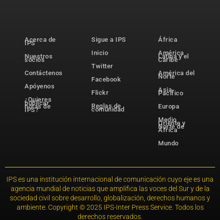
Acerca de
Sigue a IPS
África
IPS
Inicio
América
Nuestros
Latina y el
socios
Caribe
Twitter
Contáctenos
América del
Norte
Facebook
Apóyenos
Asia-
Flickr
Pacífico
¿Quieres
publicar
Reglas de
notas de
Europa
comunidad
IPS?
Medio
Oriente y
Norte de
África
Mundo
IPS es una institución internacional de comunicación cuyo eje es una
agencia mundial de noticias que amplifica las voces del Sur y de la
sociedad civil sobre desarrollo, globalización, derechos humanos y
ambiente. Copyright © 2025 IPS-Inter Press Service. Todos los
derechos reservados.