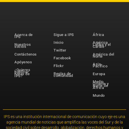
Acerca de
Sigue a IPS
África
IPS
Inicio
América
Nuestros
Latina y el
socios
Caribe
Twitter
Contáctenos
América del
Norte
Facebook
Apóyenos
Asia-
Flickr
Pacífico
¿Quieres
publicar
Reglas de
notas de
Europa
comunidad
IPS?
Medio
Oriente y
Norte de
África
Mundo
IPS es una institución internacional de comunicación cuyo eje es una
agencia mundial de noticias que amplifica las voces del Sur y de la
sociedad civil sobre desarrollo, globalización, derechos humanos y