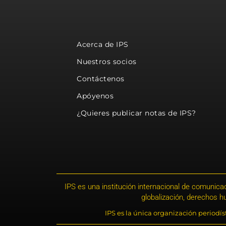
Acerca de IPS
Nuestros socios
Contáctenos
Apóyenos
¿Quieres publicar notas de IPS?
IPS es una institución internacional de comunicac
globalización, derechos 
IPS es la única organización periodí