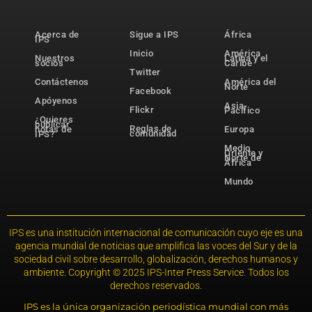
Acerca de
Sigue a IPS
África
IPS
Inicio
América
Nuestros
Latina y el
socios
Caribe
Twitter
Contáctenos
América del
Norte
Facebook
Apóyenos
Asia-
Flickr
Pacífico
¿Quieres
publicar
Reglas de
notas de
Europa
comunidad
IPS?
Medio
Oriente y
Norte de
África
Mundo
IPS es una institución internacional de comunicación cuyo eje es una
agencia mundial de noticias que amplifica las voces del Sur y de la
sociedad civil sobre desarrollo, globalización, derechos humanos y
ambiente. Copyright © 2025 IPS-Inter Press Service. Todos los
derechos reservados.
IPS es la única organización periodística mundial con más