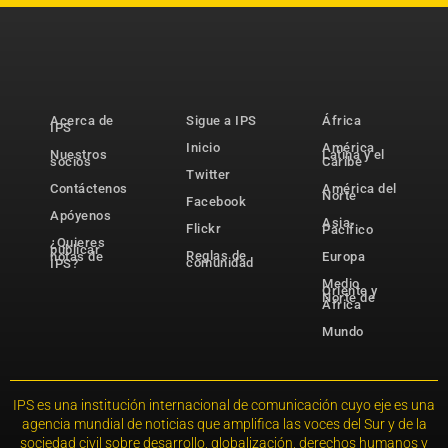
Acerca de
Sigue a IPS
África
IPS
Inicio
América
Nuestros
Latina y el
socios
Caribe
Twitter
Contáctenos
América del
Norte
Facebook
Apóyenos
Asia-
Flickr
Pacífico
¿Quieres
publicar
Reglas de
notas de
Europa
comunidad
IPS?
Medio
Oriente y
Norte de
África
Mundo
IPS es una institución internacional de comunicación cuyo eje es una
agencia mundial de noticias que amplifica las voces del Sur y de la
sociedad civil sobre desarrollo, globalización, derechos humanos y