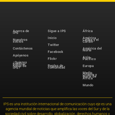
Acerca de
Sigue a IPS
África
IPS
Inicio
América
Nuestros
Latina y el
socios
Caribe
Twitter
Contáctenos
América del
Norte
Facebook
Apóyenos
Asia-
Flickr
Pacífico
¿Quieres
publicar
Reglas de
notas de
Europa
comunidad
IPS?
Medio
Oriente y
Norte de
África
Mundo
IPS es una institución internacional de comunicación cuyo eje es una
agencia mundial de noticias que amplifica las voces del Sur y de la
sociedad civil sobre desarrollo, globalización, derechos humanos y