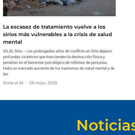
La escasez de tratamiento vuelve a los
sirios más vulnerables a la crisis de salud
mental
IDLIB, Siria – Los prolongados años de conflicto en Siria dejaron
profundas cicatrices que trascienden la destrucción física y
penetran en el bienestar psicológico de millones de personas.
Hubo un marcado aumento de los trastornos de salud mental y de
las
Sonia al Ali
28 mayo, 2026
Noticia