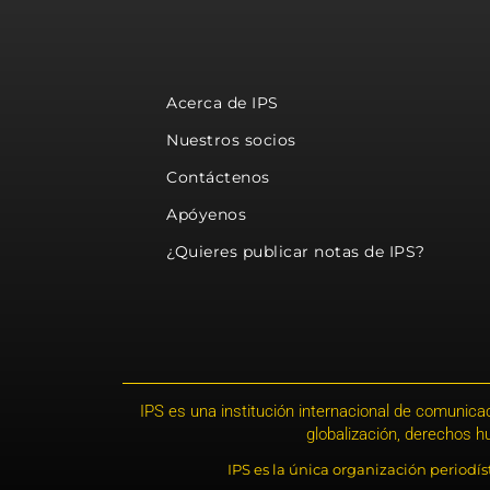
Acerca de IPS
Nuestros socios
Contáctenos
Apóyenos
¿Quieres publicar notas de IPS?
IPS es una institución internacional de comunicac
globalización, derechos 
IPS es la única organización periodí