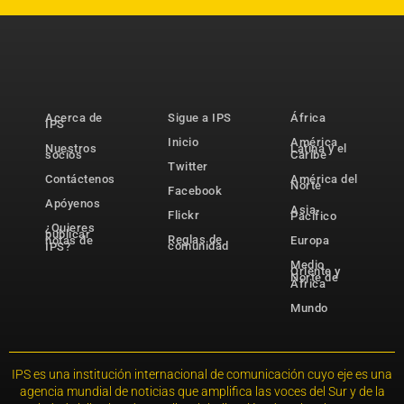
Acerca de
Sigue a IPS
África
IPS
Inicio
América
Nuestros
Latina y el
socios
Caribe
Twitter
Contáctenos
América del
Norte
Facebook
Apóyenos
Asia-
Flickr
Pacífico
¿Quieres
publicar
Reglas de
notas de
Europa
comunidad
IPS?
Medio
Oriente y
Norte de
África
Mundo
IPS es una institución internacional de comunicación cuyo eje es una
agencia mundial de noticias que amplifica las voces del Sur y de la