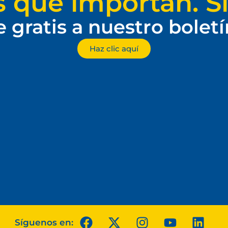
s que importan. Si
e gratis a nuestro bolet
Haz clic aquí
Síguenos en: