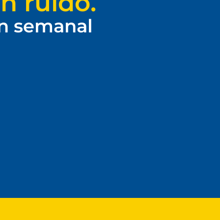
n ruido.
ín semanal