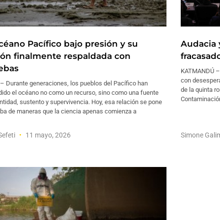
océano Pacífico bajo presión y su
Audacia 
ión finalmente respaldada con
fracasad
ebas
KATMANDÚ – A
con desespera
– Durante generaciones, los pueblos del Pacífico han
de la quinta r
dido el océano no como un recurso, sino como una fuente
Contaminación
ntidad, sustento y supervivencia. Hoy, esa relación se pone
eba de maneras que la ciencia apenas comienza a
Sefeti
11 mayo, 2026
Simone Gali