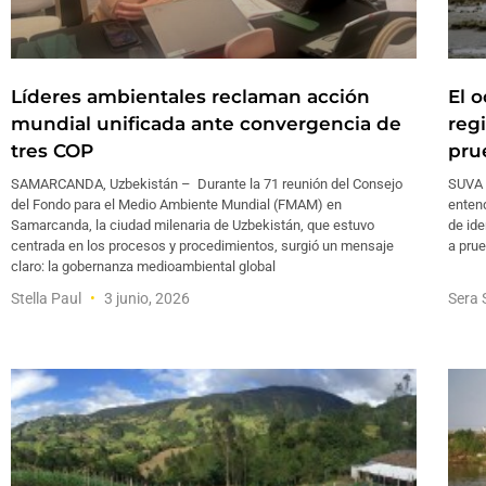
Líderes ambientales reclaman acción
El 
mundial unificada ante convergencia de
reg
tres COP
pru
SAMARCANDA, Uzbekistán – Durante la 71 reunión del Consejo
SUVA 
del Fondo para el Medio Ambiente Mundial (FMAM) en
enten
Samarcanda, la ciudad milenaria de Uzbekistán, que estuvo
de ide
centrada en los procesos y procedimientos, surgió un mensaje
a pru
claro: la gobernanza medioambiental global
Stella Paul
3 junio, 2026
Sera 