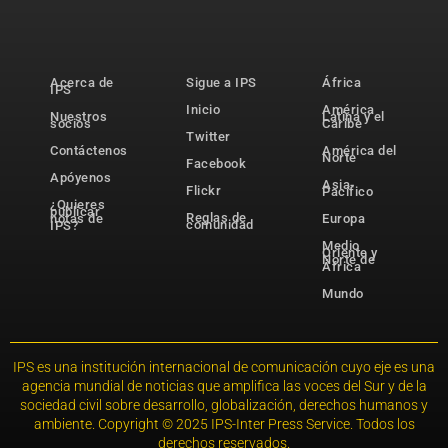
Acerca de
Sigue a IPS
África
IPS
Inicio
América
Nuestros
Latina y el
socios
Caribe
Twitter
Contáctenos
América del
Norte
Facebook
Apóyenos
Asia-
Flickr
Pacífico
¿Quieres
publicar
Reglas de
notas de
Europa
comunidad
IPS?
Medio
Oriente y
Norte de
África
Mundo
IPS es una institución internacional de comunicación cuyo eje es una
agencia mundial de noticias que amplifica las voces del Sur y de la
sociedad civil sobre desarrollo, globalización, derechos humanos y
ambiente. Copyright © 2025 IPS-Inter Press Service. Todos los
derechos reservados.