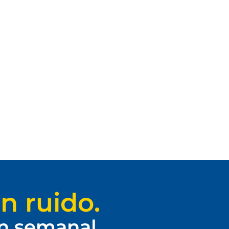
n ruido.
ín semanal