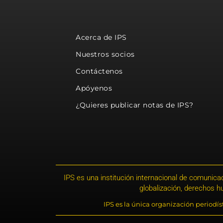
Acerca de IPS
Nuestros socios
Contáctenos
Apóyenos
¿Quieres publicar notas de IPS?
IPS es una institución internacional de comunicac
globalización, derechos 
IPS es la única organización periodí