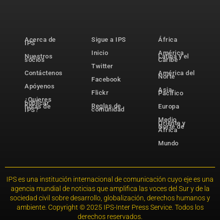
Acerca de
Sigue a IPS
África
IPS
Inicio
América
Nuestros
Latina y el
socios
Caribe
Twitter
Contáctenos
América del
Norte
Facebook
Apóyenos
Asia-
Flickr
Pacífico
¿Quieres
publicar
Reglas de
notas de
Europa
comunidad
IPS?
Medio
Oriente y
Norte de
África
Mundo
IPS es una institución internacional de comunicación cuyo eje es una
agencia mundial de noticias que amplifica las voces del Sur y de la
sociedad civil sobre desarrollo, globalización, derechos humanos y
ambiente. Copyright © 2025 IPS-Inter Press Service. Todos los
derechos reservados.