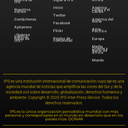
IPS
Inicio
América
Nuestros
Latina y el
socios
Caribe
Twitter
Contáctenos
América del
Norte
Facebook
Apóyenos
Asia-
Flickr
Pacífico
¿Quieres
publicar
Reglas de
notas de
Europa
comunidad
IPS?
Medio
Oriente y
Norte de
África
Mundo
IPS es una institución internacional de comunicación cuyo eje es una
agencia mundial de noticias que amplifica las voces del Sur y de la
sociedad civil sobre desarrollo, globalización, derechos humanos y
ambiente. Copyright © 2025 IPS-Inter Press Service. Todos los
derechos reservados.
IPS es la única organización periodística mundial con más
personal y corresponsales en el mundo en desarrollo que en los
países ricos. DONAR