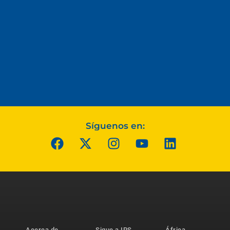
Síguenos en:
Acerca de
Sigue a IPS
África