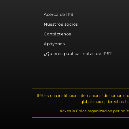
Acerca de IPS
Nuestros socios
Contáctenos
Apóyenos
¿Quieres publicar notas de IPS?
IPS es una institución internacional de comunicac
globalización, derechos 
IPS es la única organización periodí