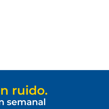
n ruido.
ín semanal